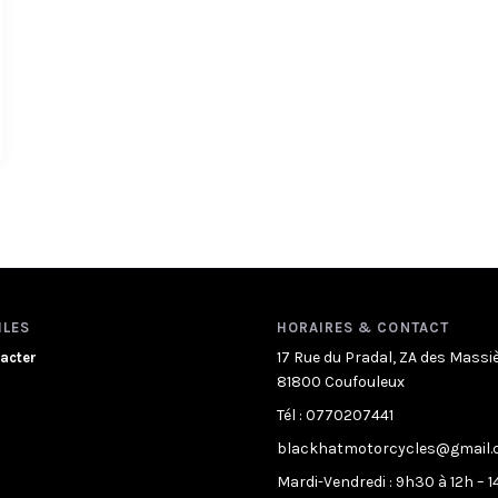
ILES
HORAIRES & CONTACT
17 Rue du Pradal, ZA des Massi
acter
81800 Coufouleux
Tél : 0770207441
blackhatmotorcycles@gmail
Mardi-Vendredi : 9h30 à 12h – 1