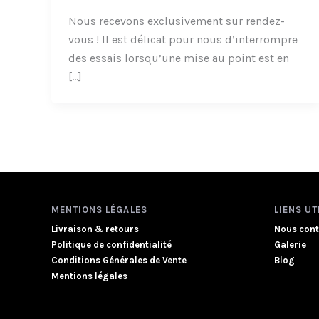
Nous recevons exclusivement sur rendez-
vous ! Il est délicat pour nous d’interrompre
des essais lorsqu’une mise au point est en
[…]
MENTIONS LÉGALES
LIENS UT
Livraison & retours
Nous cont
Politique de confidentialité
Galerie
Conditions Générales de Vente
Blog
Mentions légales