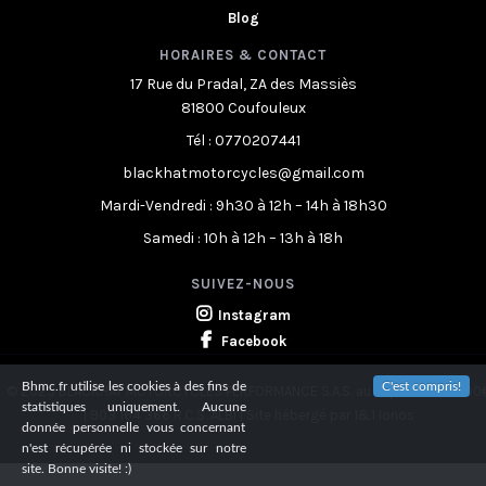
Blog
HORAIRES & CONTACT
17 Rue du Pradal, ZA des Massiès
81800 Coufouleux
Tél : 0770207441
blackhatmotorcycles@gmail.com
Mardi-Vendredi : 9h30 à 12h – 14h à 18h30
Samedi : 10h à 12h – 13h à 18h
SUIVEZ-NOUS
Instagram
Facebook
Bhmc.fr utilise les cookies à des fins de
C'est compris!
© 2025 BLACKHAT MOTORCYCLES PERFORMANCE S.A.S. au capital de 10.000
statistiques uniquement. Aucune
| 903 164 366 R.C.S. ALBI | Site hébergé par 1&1 Ionos
donnée personnelle vous concernant
n'est récupérée ni stockée sur notre
site. Bonne visite! :)