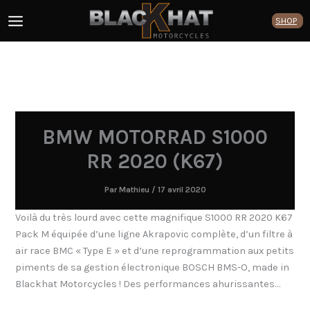
Aller
SHOP
au
contenu
BMW MOTORRAD S1000
RR 2020 (K67)
Par
Mathieu
/
17 avril 2020
Voilà du très lourd avec cette magnifique S1000 RR 2020 K67
Pack M équipée d’une ligne Akrapovic complète, d’un filtre à
air race BMC « Type E » et d’une reprogrammation aux petits
piments de sa gestion électronique BOSCH BMS-O, made in
Blackhat Motorcycles ! Des performances ahurissantes…