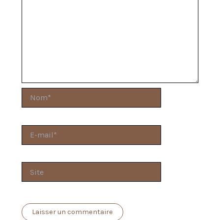
Nom*
E-
mail*
Site