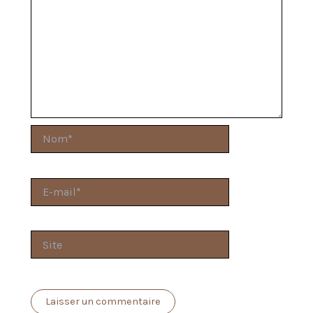
Nom*
E-
mail*
Site