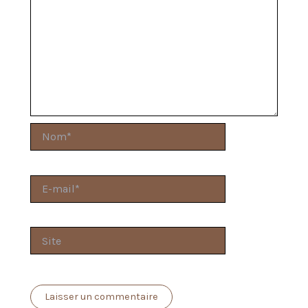
Nom*
E-
mail*
Site