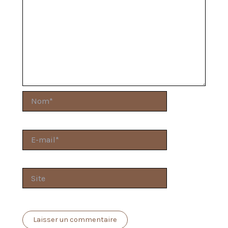
Nom*
E-
mail*
Site