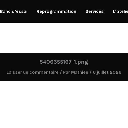
Banc d’essai
Reprogrammation
Services
L’ateli
5406355167-1.png
Laisser un commentaire
/ Par
Mathieu
/
6 juillet 2026