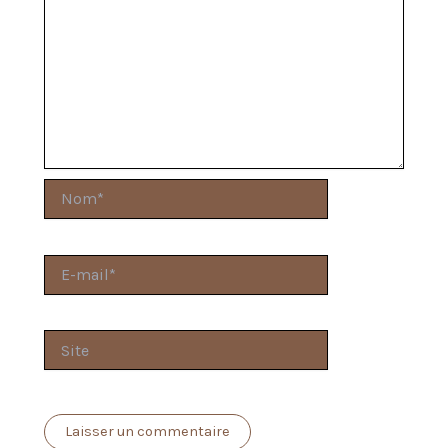
Nom*
E-
mail*
Site