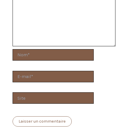
Nom*
E-
mail*
Site