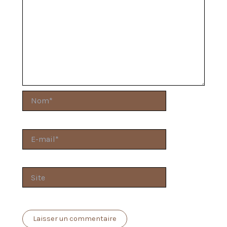
Nom*
E-
mail*
Site