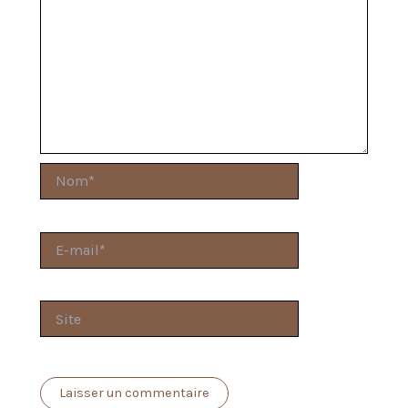
Nom*
E-
mail*
Site