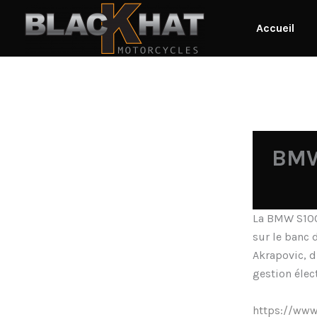
Aller
au
Accueil
contenu
BMW
La BMW S100
sur le banc 
Akrapovic, d
gestion éle
https://ww