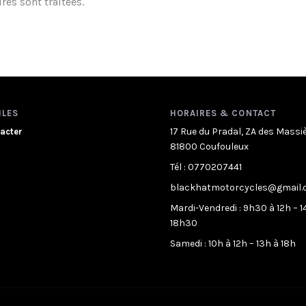
es sont traitées
.
ILES
HORAIRES & CONTACT
17 Rue du Pradal, ZA des Massi
acter
81800 Coufouleux
Tél : 0770207441
blackhatmotorcycles@gmail
Mardi-Vendredi : 9h30 à 12h – 1
18h30
Samedi : 10h à 12h – 13h à 18h