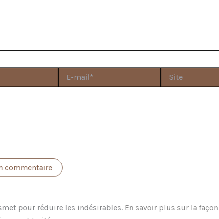
E-
Site
mail*
oi de tous les nouveaux commentaires par e-mail.
i de tous les nouveaux articles par e-mail.
ismet pour réduire les indésirables.
En savoir plus sur la faço