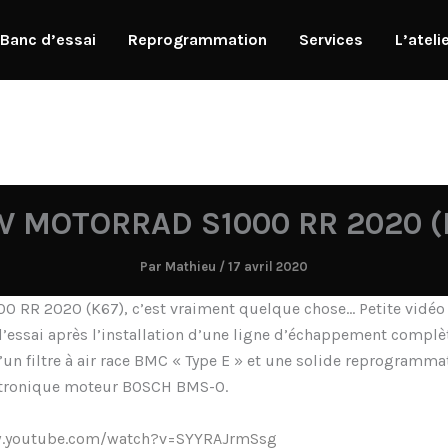
Banc d’essai
Reprogrammation
Services
L’ateli
 MOTORRAD S1000 RR 2020 (
Par
Mathieu
/
17 avril 2020
0 RR 2020 (K67), c’est vraiment quelque chose… Petite vidé
d’essai après l’installation d’une ligne d’échappement complè
’un filtre à air race BMC « Type E » et une solide reprogramma
ctronique moteur BOSCH BMS-O.
w.youtube.com/watch?v=SYYRAJrmSsg