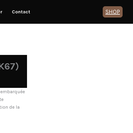
SHOP
er
Contact
K67)
o embarquée
te
tion de la