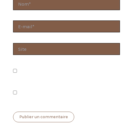
Nom*
E-
mail*
Site
Prévenez-moi de tous les nouveaux commentaires
par e-mail.
Prévenez-moi de tous les nouveaux articles par e-
mail.