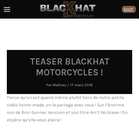
Aller
SHOP
au
contenu
TEASER BLACKHAT
MOTORCYCLES !
Par
Mathieu
/
17 mars 2018
Parce-qu’on est quand même plutôt fiers de notre petite
vidéo home-made, on la partage avec vous ! Sur l’énorme
son de Bror Gunnar Jansson et son titre Ain’t No Grave ! On
espère qu’elle vous plaira !