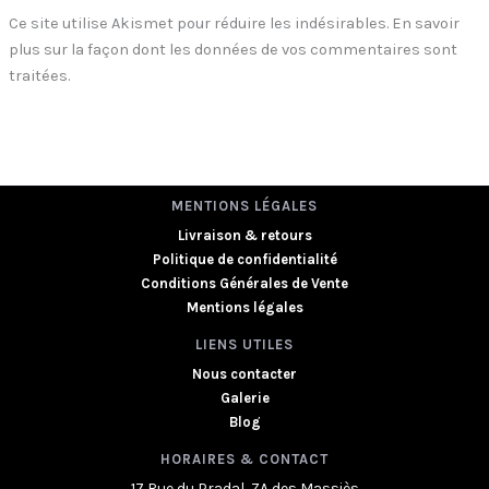
Ce site utilise Akismet pour réduire les indésirables.
En savoir
plus sur la façon dont les données de vos commentaires sont
traitées
.
MENTIONS LÉGALES
Livraison & retours
Politique de confidentialité
Conditions Générales de Vente
Mentions légales
LIENS UTILES
Nous contacter
Galerie
Blog
HORAIRES & CONTACT
17 Rue du Pradal, ZA des Massiès